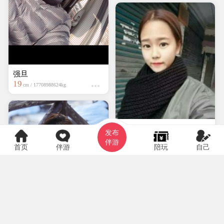
强旦
19
cm / 17708988624kg
hyf0369
发布
大专
150cm / kg
伴游
首页
伴游
陪玩
自己