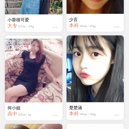
楚楚涵
小蓉很可爱
本科
大专
169cm / 55kg
157cm / 47kg
何小姐
壹qie亗
高中
大专
165cm / kg
160cm / kg