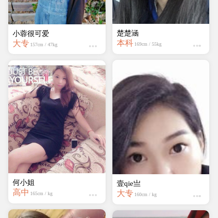
楚楚涵
小蓉很可爱
本科
大专
169cm / 55kg
157cm / 47kg
何小姐
壹qie亗
高中
大专
165cm / kg
160cm / kg