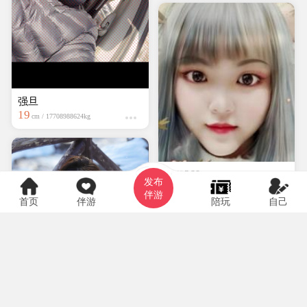
强旦
19
cm / 17708988624kg
hyf0369
发布
大专
150cm / kg
伴游
首页
伴游
陪玩
自己