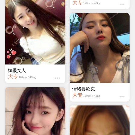
楚楚涵
媚眼女人
本科
大专
169cm / 55kg
162cm / 46kg