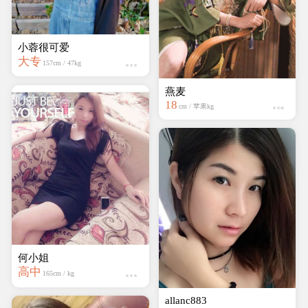
情绪要欧克
小蓉很可爱
大专
大专
160cm / 45kg
157cm / 47kg
少言
何小姐
本科
高中
163cm / 47kg
165cm / kg