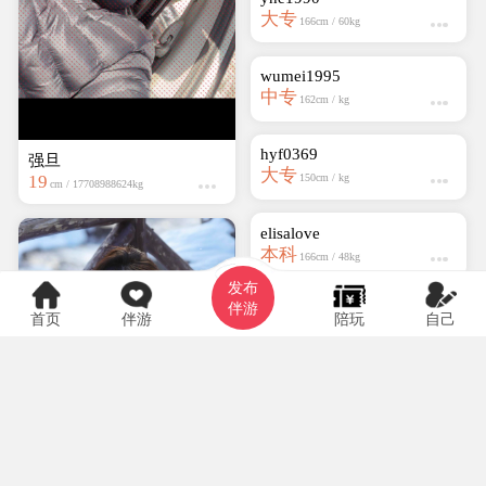
强旦
19
cm / 17708988624kg
yhe1990
发布
大专
166cm / 60kg
伴游
首页
伴游
陪玩
自己