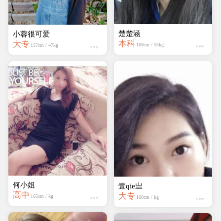
楚楚涵
小蓉很可爱
本科
大专
169cm / 55kg
157cm / 47kg
何小姐
壹qie亗
高中
大专
165cm / kg
160cm / kg