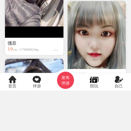
强旦
19
cm / 17708988624kg
hyf0369
发布
大专
150cm / kg
伴游
首页
伴游
陪玩
自己