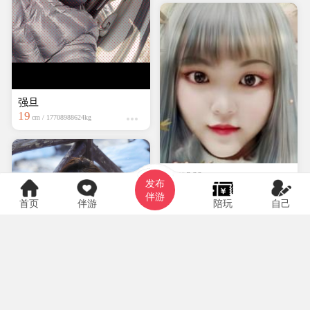
强旦
19
cm / 17708988624kg
hyf0369
发布
大专
150cm / kg
伴游
首页
伴游
陪玩
自己