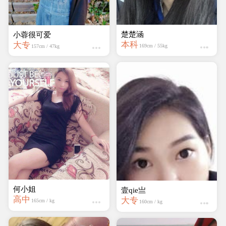
楚楚涵
小蓉很可爱
本科
大专
169cm / 55kg
157cm / 47kg
何小姐
壹qie亗
高中
大专
165cm / kg
160cm / kg